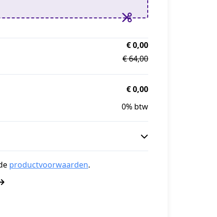
€ 0,00
€ 64,00
€ 0,00
0% btw
de
productvoorwaarden
.